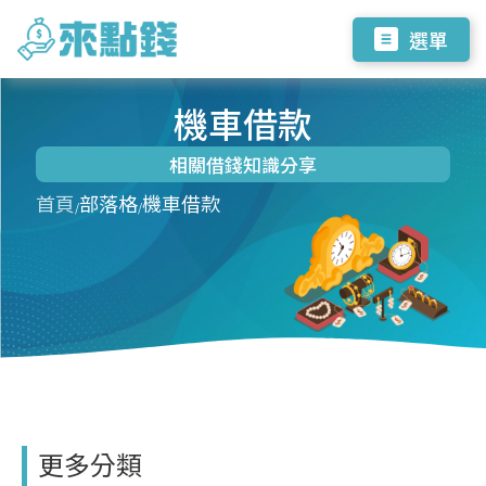
選單
機車借款
相關借錢知識分享
首頁
部落格
機車借款
/
/
更多分類