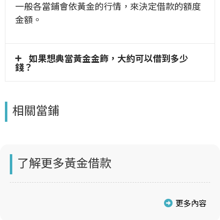
一般各當鋪會依黃金的行情，來決定借款的額度
金額。
如果想典當黃金金飾，大約可以借到多少
錢？
相關當鋪
了解更多黃金借款
更多內容