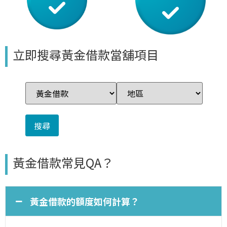
立即搜尋黃金借款當舖項目
黃金借款常見QA？
黃金借款的額度如何計算？