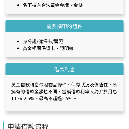
名下持有合法黃金金塊、金條
需要攜帶的證件
身分證/健保卡/駕照
黃金相關保證卡、證明書
借款利息
黃金借款利息依照物品條件、保存狀況及價值性，所
擁有的借款金額也不同，當舖借款利率大約介於月息
1.0%-2.5%，最高不超過2.5%。
申請借款流程