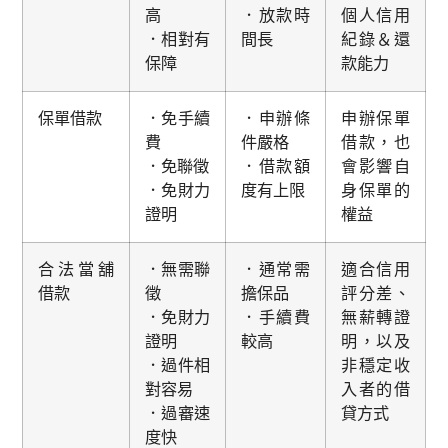
高
．放款時
個人信用
．相對有
間長
紀錄＆還
保障
款能力
保單借款
．免手續
．申辦條
申辦保單
費
件嚴格
借款，也
．免聯徵
．借款額
會影響自
．免財力
度有上限
身保單的
證明
權益
合法當舖
．無需聯
．通常需
適合信用
借款
徵
擔保品
評分差、
．免財力
．手續費
無薪轉證
證明
較高
明，以及
．過件相
非穩定收
對容易
入者的借
．過審速
貸方式
度快