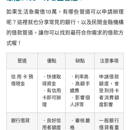
如果生活急需借10萬，有哪些管道可以申請辦理
呢？這裡就也分享常見的銀行，以及民間金融機構
的借款管道，讓你可以找到最符合你需求的借款方
式喔！
管道
優點
缺點
注意事項
信用卡預
．快速取
．利率高
申請借款
借現金
得資金
．高額手
額度，會
．有信用
續費
受到持卡
卡即可辦
．影響個
者消費額
理
人評等
度影響
銀行借貸
．良好信
．審核嚴
一般銀行
用者額度
格
借貸看重