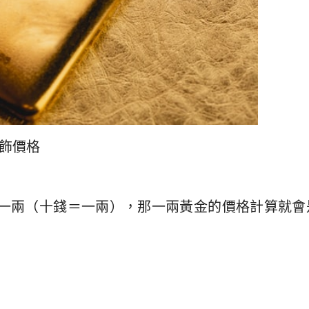
金飾價格
一兩（十錢＝一兩），那一兩黃金的價格計算就會是600