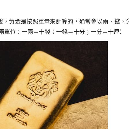
說，黃金是按照重量來計算的，通常會以兩、錢、
兩單位：一兩＝十錢；一錢＝十分；一分＝十厘）