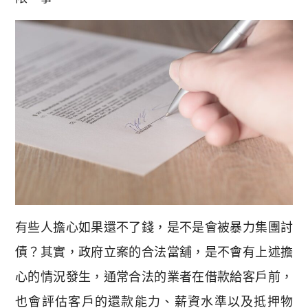
有些人擔心如果還不了錢，是不是會被暴力集團討
債？其實，政府立案的合法當舖，是不會有上述擔
心的情況發生，通常合法的業者在借款給客戶前，
也會評估客戶的還款能力、薪資水準以及抵押物