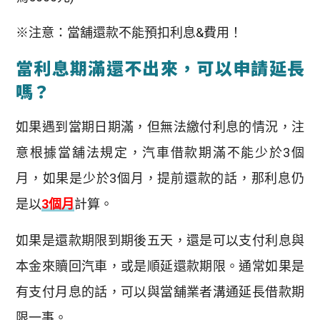
※注意：當舖還款不能預扣利息&費用！
當利息期滿還不出來，可以申請延長
嗎？
如果遇到當期日期滿，但無法繳付利息的情況，注
意根據當舖法規定，汽車借款期滿不能少於3個
月，如果是少於3個月，提前還款的話，那利息仍
是以
3個月
計算。
如果是還款期限到期後五天，還是可以支付利息與
本金來贖回汽車，或是順延還款期限。通常如果是
有支付月息的話，可以與當舖業者溝通延長借款期
限一事。