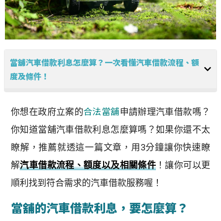
當舖汽車借款利息怎麼算？一次看懂汽車借款流程、額
度及條件！
合法當舖
你想在政府立案的
申請辦理汽車借款嗎？
你知道當舖汽車借款利息怎麼算嗎？如果你還不太
瞭解，推薦就透這一篇文章，用3分鐘讓你快速瞭
解
汽車借款流程、額度以及相關條件
！讓你可以更
順利找到符合需求的汽車借款服務喔！
當舖的汽車借款利息，要怎麼算？