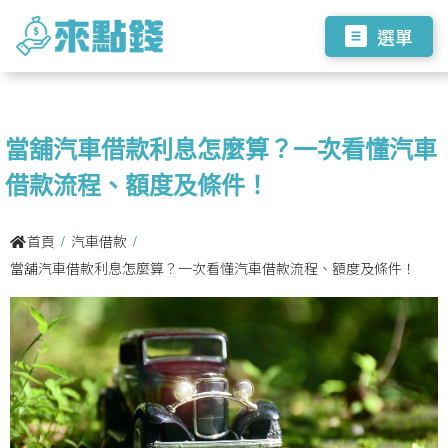
選單
當舖汽車借款利息怎麼算？一次看懂汽車
借款流程、額度及條件！
首頁
汽車借款
/
/
當舖汽車借款利息怎麼算？一次看懂汽車借款流程、額度及條件！